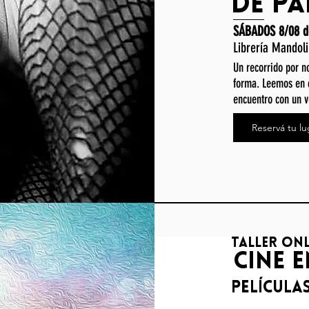
de pa
SÁBADOS 8/08 d
Librería Mandol
Un recorrido por n
forma. Leemos en 
encuentro con un 
Reservá tu lu
taller onl
Cine 
Película