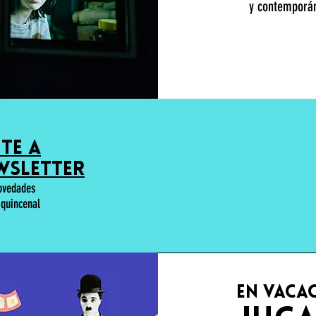
y contemporáne
ite a
wsletter
novedades
 quincenal
en vaca