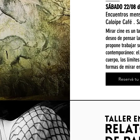
SÁBADO 22/08 de
Encuentros men
Caloípe Café . 
Mirar cine es un t
deseo de pensar la
propone trabajar s
contemporáneo: el 
cuerpo, los límites
formas de mirar en 
Reservá tu 
taller 
rela