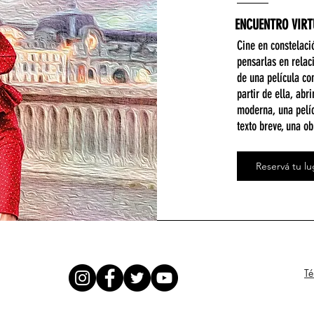
ENCUENTRO VIRTU
Cine en constelaci
pensarlas en relac
de una película co
partir de ella, abr
moderna, una pelí
texto breve, una o
Reservá tu lu
Té