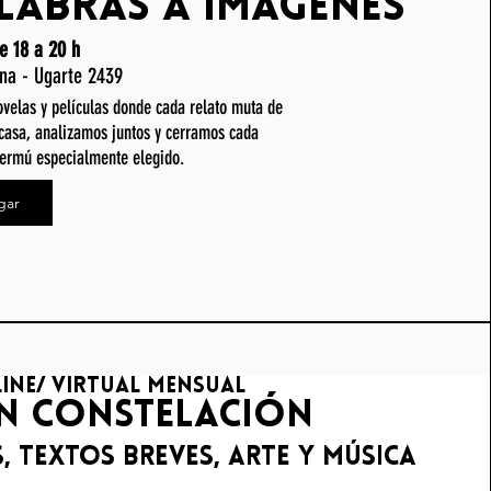
labras a imágenes
e 18 a 20 h
ina - Ugarte 2439
ovelas y películas donde cada relato muta de
casa, analizamos juntos y cerramos cada
vermú especialmente elegido.
gar
ine/ virtual mensual
en constelación
s, textos breves, arte y música