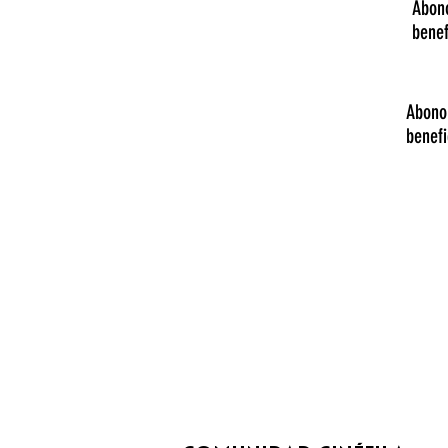
Abono
bene
Abono 
benef