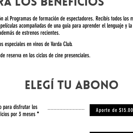
RÁ LOS BENEFICIOS
ón al Programas de formación de espectadores. Recibís todos los 
 p
elículas acompañadas
de una guía para aprender el lenguaje y la 
 además de estrenos recientes.
s especiales en vinos de Varda Club.
 de reserva en los ciclos de cine presenciales.
Elegí tu abono
 para disfrutar los
Aporte de $15.0
ficios por 3 meses
*