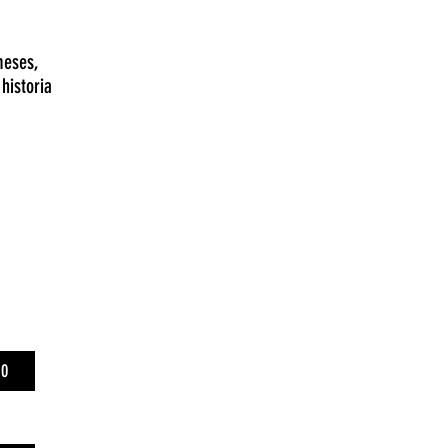
meses,
historia
00