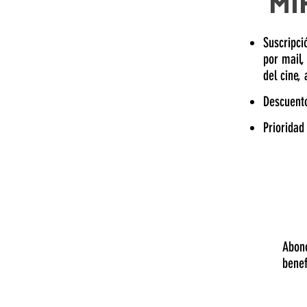
MI
Suscripci
por mail,
del cine,
Descuento
Prioridad
Abono
bene