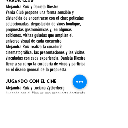
Varda Club
Alejandra Ruiz y Daniela Diestre
Varda Club propone una forma sensible y
distendida de encontrarse con el cine: películas
seleccionadas, degustación de vinos boutique,
propuestas gastronómicas y, en algunas
ediciones, visitas guiadas que amplían el
universo visual de cada encuentro.
Alejandra Ruiz realiza la curaduría
cinematográfica, las presentaciones y las visitas
vinculadas con cada experiencia. Daniela Diestre
tiene a su cargo la curaduría de vinos y participa
en el diseño general de la propuesta.
Jugando con el Cine
Alejandra Ruiz y Luciana Zylberberg
Jugando con el Cine es una propuesta destinada
a infancias y familias que invita a descubrir el
lenguaje cinematográfico desde la
experimentación y el juego. A través de juguetes
ópticos, relatos sobre los orígenes del cine,
proyecciones y actividades creativas, los
encuentros acercan a chicos y chicas a la magia