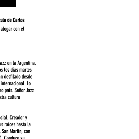
cula de Carlos
ialogar con el
jazz en la Argentina,
os los días martes
an desfilado desde
 internacional. Lo
ro país. Señor Jazz
stra cultura
cial. Creador y
us raíces hasta la
l San Martín, con
3). Conduce su