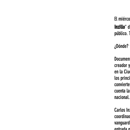
El miérco
Inzillo
" d
público.
¿Dónde? 
​Document
creador y
en la Ciu
los princ
convierte
cuenta la
nacional.
Carlos In
coordinad
vanguardi
entrada g