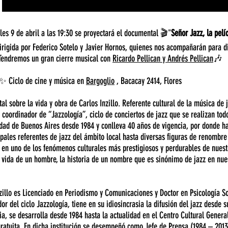
les 9 de abril a las 19:30 se proyectará el documental 🎬"
Señor Jazz, la pelí
irigida por Federico Sotelo y Javier Hornos, quienes nos acompañarán para d
 Tendremos un gran cierre musical con
Ricardo Pellican y Andrés Pellican
🎶
✨️ Ciclo de cine y música en
Bargoglio
, Bacacay 2414, Flores
al sobre la vida y obra de Carlos Inzillo. Referente cultural de la música de 
 coordinador de “Jazzología”, ciclo de conciertos de jazz que se realizan tod
dad de Buenos Aires desde 1984 y conlleva 40 años de vigencia, por donde h
ipales referentes de jazz del ámbito local hasta diversas figuras de renombre
 en uno de los fenómenos culturales más prestigiosos y perdurables de nuest
 vida de un hombre, la historia de un nombre que es sinónimo de jazz en nue
zillo es Licenciado en Periodismo y Comunicaciones y Doctor en Psicología So
or del ciclo Jazzología, tiene en su idiosincrasia la difusión del jazz desde s
a, se desarrolla desde 1984 hasta la actualidad en el Centro Cultural Genera
ratuita. En dicha institución se desempeñó como Jefe de Prensa (1984 – 201