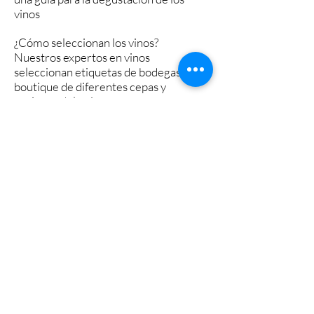
vinos
¿Cómo seleccionan los vinos?
Nuestros expertos en vinos
seleccionan etiquetas de bodegas
boutique de diferentes cepas y
regiones del país.
Buscamos bodegas de autor, fincas
familiares y propuestas novedosas que
nos inviten a conocer más acerca del
mundo del vino y despertar los
sentidos.
¿Cómo seleccionan las películas?
Todos los meses programamos la sala
Varda Club con películas premiadas de
cine internacional.