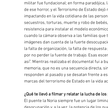
militar fue fundacional; en forma paradójica,
de ese horror, y el Terrorismo de Estado dejó
impactando en la vida cotidiana de las perso
secuestros, torturas, muerte y robo de bebés,
resistencia para instalar el modelo económico
cuando la cámara observa a las familias que t
imágenes dan cuenta de la fuerte desocupació
la falta de organización, la falta de respuesta
por no perder la fuente de trabajo. Esas esce
así”. Mientras realizaba el documental fui a b
memoria, que no es una secuencia directa, si
responden al pasado y se desatan frente a es
marcas del terrorismo de Estado en la vida a
¿Qué te llevó a filmar y relatar la lucha de lo
El puente la Noria siempre fue un lugar limina
desocupación y, a la vez, la potencia de los p