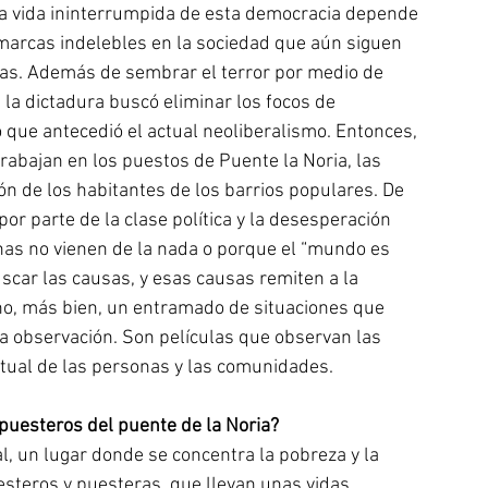
 la vida ininterrumpida de esta democracia depende 
 marcas indelebles en la sociedad que aún siguen 
nas. Además de sembrar el terror por medio de 
 la dictadura buscó eliminar los focos de 
 que antecedió el actual neoliberalismo. Entonces, 
rabajan en los puestos de Puente la Noria, las 
n de los habitantes de los barrios populares. De 
 por parte de la clase política y la desesperación 
nas no vienen de la nada o porque el “mundo es 
uscar las causas, y esas causas remiten a la 
no, más bien, un entramado de situaciones que 
a observación. Son películas que observan las 
ctual de las personas y las comunidades. 
s puesteros del puente de la Noria? 
l, un lugar donde se concentra la pobreza y la 
uesteros y puesteras, que llevan unas vidas 