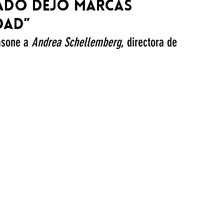
tado dejó marcas
dad”
asone a 
Andrea Schellemberg
, directora de 