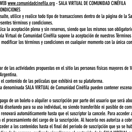
 WEB
www.comunidadcinefila.org
- SALA VIRTUAL DE COMUNIDAD CINÉFILA
CONDICIONES
lte, utilice y realice todo tipo de transacciones dentro de la página de la S
resentes términos y condiciones.
lica la aceptación plena y sin reservas, siendo que los mismos son obligatori
Sala Virtual de Comunidad Cinéfila supone la aceptación de nuestros Términos
 modificar los términos y condiciones en cualquier momento con la única con
par de las actividades propuestas en el sitio las personas físicas mayores de
 Argentina.
el contenido de las películas que exhibirá en su plataforma.
rma denominada SALA VIRTUAL de Comunidad Cinéfila pueden contener escenas
 pago de un boleto o alquiler o suscripción por parte del usuario que será a
stá diseñando para su uso individual, no siendo transferible ni pasible de comp
e renovará automáticamente hasta que el suscriptor la cancele. Para acceder
 el procesamiento del cargo de la suscripción. Al hacerlo nos autoriza a cobr
ceder a los contenidos hasta el final del período de suscripción que ya se hub