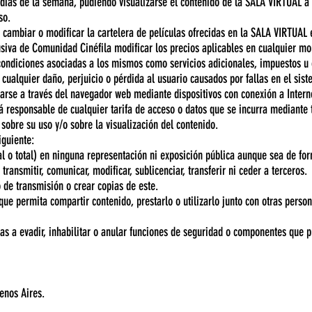
s días de la semana, pudiendo visualizarse el contenido de la SALA VIRTUAL a 
so.
 cambiar o modificar la cartelera de películas ofrecidas en la SALA VIRTUAL
siva de Comunidad Cinéfila modificar los precios aplicables en cualquier mo
 condiciones asociadas a los mismos como servicios adicionales, impuestos u 
ualquier daño, perjuicio o pérdida al usuario causados por fallas en el siste
lizarse a través del navegador web mediante dispositivos con conexión a Inte
rá responsable de cualquier tarifa de acceso o datos que se incurra mediante
sobre su uso y/o sobre la visualización del contenido.
iguiente:
l o total) en ninguna representación ni exposición pública aunque sea de for
r, transmitir, comunicar, modificar, sublicenciar, transferir ni ceder a terceros.
 de transmisión o crear copias de este.
ue permita compartir contenido, prestarlo o utilizarlo junto con otras person
nas a evadir, inhabilitar o anular funciones de seguridad o componentes que p
enos Aires.